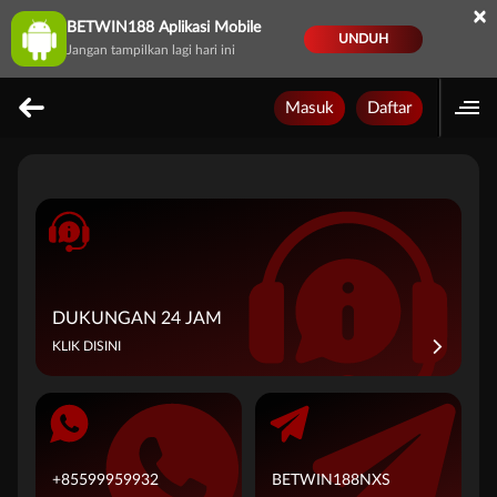
×
BETWIN188 Aplikasi Mobile
UNDUH
Jangan tampilkan lagi hari ini
Masuk
Daftar
DUKUNGAN 24 JAM
KLIK DISINI
+85599959932
BETWIN188NXS