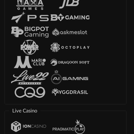
Live Casino