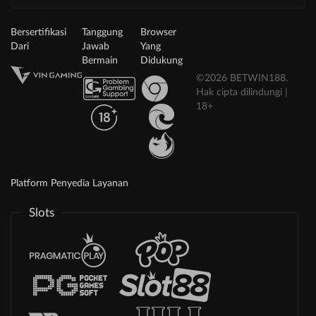
Bersertifikasi
Tanggung
Browser
Dari
Jawab
Yang
Bermain
Didukung
©2026 BETWIN188.
Hak cipta dilindungi |
18+
Platform Penyedia Layanan
Slots