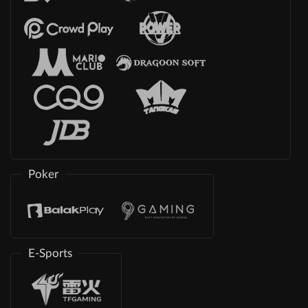
Poker
E-Sports