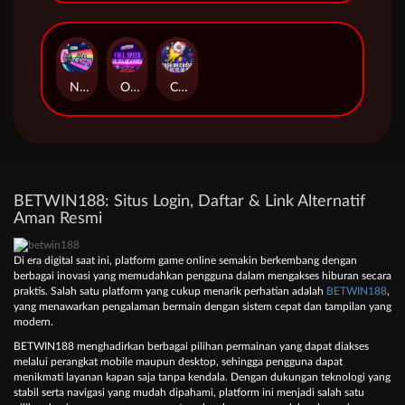
Nyan Cat
Out Run
Cash Or Crash
BETWIN188: Situs Login, Daftar & Link Alternatif
Aman Resmi
Di era digital saat ini, platform game online semakin berkembang dengan
berbagai inovasi yang memudahkan pengguna dalam mengakses hiburan secara
praktis. Salah satu platform yang cukup menarik perhatian adalah
BETWIN188
,
yang menawarkan pengalaman bermain dengan sistem cepat dan tampilan yang
modern.
BETWIN188 menghadirkan berbagai pilihan permainan yang dapat diakses
melalui perangkat mobile maupun desktop, sehingga pengguna dapat
menikmati layanan kapan saja tanpa kendala. Dengan dukungan teknologi yang
stabil serta navigasi yang mudah dipahami, platform ini menjadi salah satu