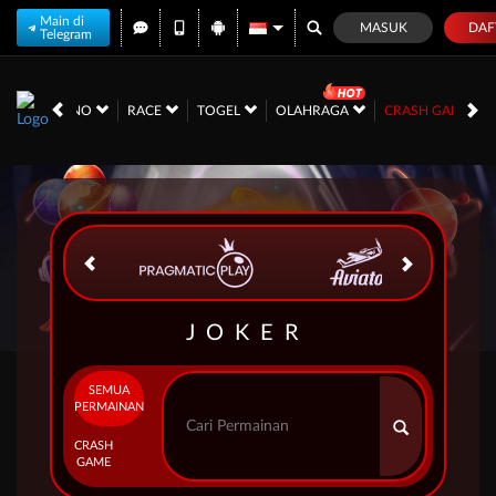
Main di
MASUK
DAF
Telegram
LIVE CASINO
RACE
TOGEL
OLAHRAGA
CRASH GAME
JOKER
SEMUA
PERMAINAN
CRASH
GAME