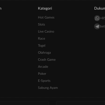
m
Kategori
Dukun
Hot Games
+8
Slots
be
Live Casino
Race
Togel
Olahraga
Crash Game
Arcade
Poker
E-Sports
Sabung Ayam