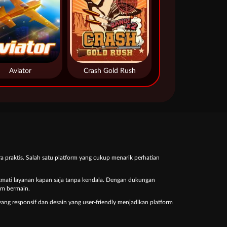
Aviator
Crash Gold Rush
 praktis. Salah satu platform yang cukup menarik perhatian
mati layanan kapan saja tanpa kendala. Dengan dukungan
am bermain.
ang responsif dan desain yang user-friendly menjadikan platform