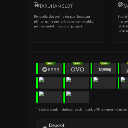
TARUHAN SLOT
T
Penyedia slot online dengan beragam
Sports
pilihan game menarik yang memudahkan
menawa
pemain untuk mencapai jackpot
lebih 
lebih 
* Selama bank maintenance dan bank offline deposit dan pen
Deposit