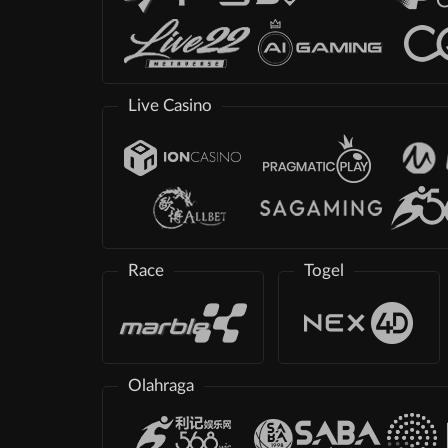
Live Casino
Race
Togel
Olahraga