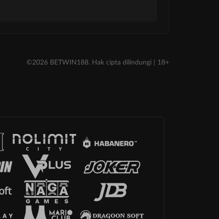
©2026 BETWIN188. Hak cipta dilindungi | 18+