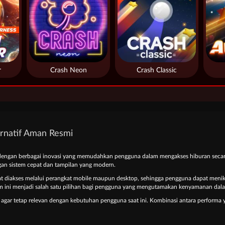
r
Crash Neon
Crash Classic
ernatif Aman Resmi
g dengan berbagai inovasi yang memudahkan pengguna dalam mengakses hiburan secara
an sistem cepat dan tampilan yang modern.
 diakses melalui perangkat mobile maupun desktop, sehingga pengguna dapat menik
form ini menjadi salah satu pilihan bagi pengguna yang mengutamakan kenyamanan dal
agar tetap relevan dengan kebutuhan pengguna saat ini. Kombinasi antara performa y