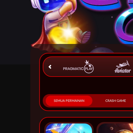
SEMUA PERMAINAN
CRASH GAME