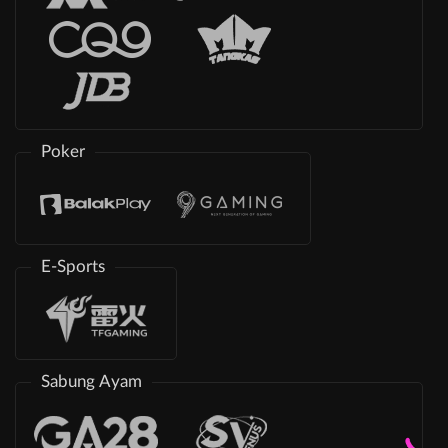
Poker
E-Sports
Sabung Ayam