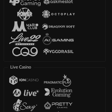
Live Casino