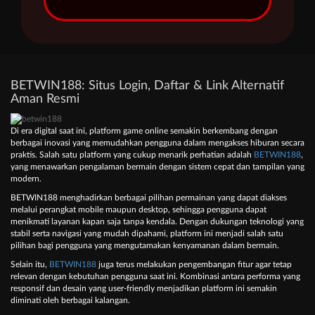
BETWIN188: Situs Login, Daftar & Link Alternatif
Aman Resmi
Di era digital saat ini, platform game online semakin berkembang dengan
berbagai inovasi yang memudahkan pengguna dalam mengakses hiburan secara
praktis. Salah satu platform yang cukup menarik perhatian adalah
BETWIN188
,
yang menawarkan pengalaman bermain dengan sistem cepat dan tampilan yang
modern.
BETWIN188 menghadirkan berbagai pilihan permainan yang dapat diakses
melalui perangkat mobile maupun desktop, sehingga pengguna dapat
menikmati layanan kapan saja tanpa kendala. Dengan dukungan teknologi yang
stabil serta navigasi yang mudah dipahami, platform ini menjadi salah satu
pilihan bagi pengguna yang mengutamakan kenyamanan dalam bermain.
Selain itu,
BETWIN188
juga terus melakukan pengembangan fitur agar tetap
relevan dengan kebutuhan pengguna saat ini. Kombinasi antara performa yang
responsif dan desain yang user-friendly menjadikan platform ini semakin
diminati oleh berbagai kalangan.