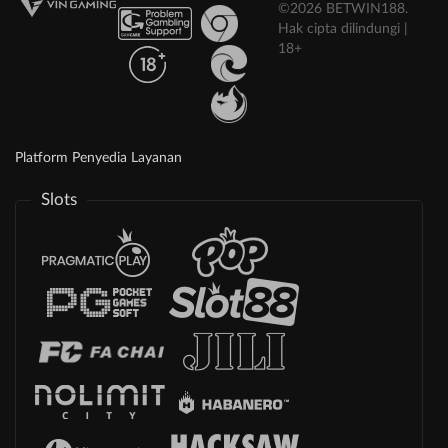
©2026 BETWIN188.
Hak cipta dilindungi |
18+
Platform Penyedia Layanan
Slots