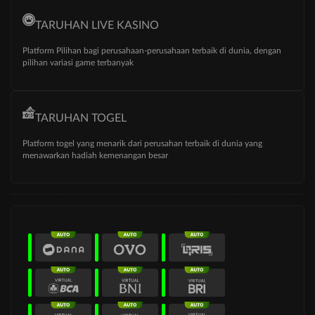
TARUHAN LIVE KASINO
Platform Pilihan bagi perusahaan-perusahaan terbaik di dunia, dengan
pilihan variasi game terbanyak
TARUHAN TOGEL
Platform togel yang menarik dari perusahan terbaik di dunia yang
menawarkan hadiah kemenangan besar