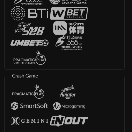
Crash Game