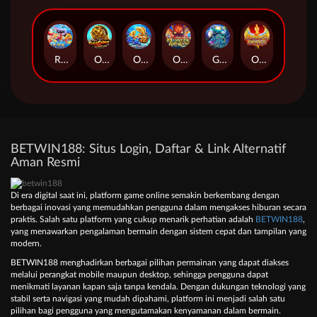
RED PACKET FISHING
OCEAN KING 2
OCEAN PROJECT
OCEAN KING 3
GALAXY WAR
OCEAN KING 4
BETWIN188: Situs Login, Daftar & Link Alternatif
Aman Resmi
Di era digital saat ini, platform game online semakin berkembang dengan
berbagai inovasi yang memudahkan pengguna dalam mengakses hiburan secara
praktis. Salah satu platform yang cukup menarik perhatian adalah
BETWIN188
,
yang menawarkan pengalaman bermain dengan sistem cepat dan tampilan yang
modern.
BETWIN188 menghadirkan berbagai pilihan permainan yang dapat diakses
melalui perangkat mobile maupun desktop, sehingga pengguna dapat
menikmati layanan kapan saja tanpa kendala. Dengan dukungan teknologi yang
stabil serta navigasi yang mudah dipahami, platform ini menjadi salah satu
pilihan bagi pengguna yang mengutamakan kenyamanan dalam bermain.