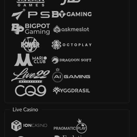
Live Casino