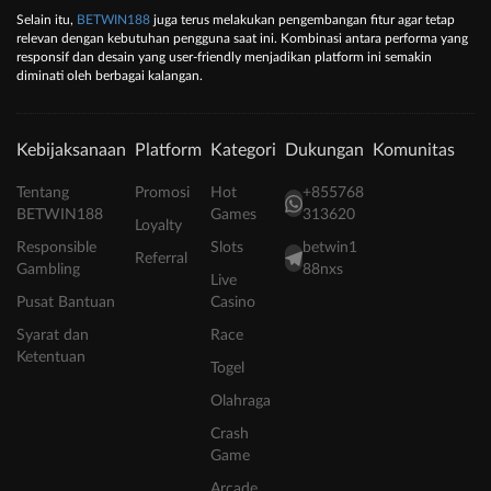
Selain itu,
BETWIN188
juga terus melakukan pengembangan fitur agar tetap
relevan dengan kebutuhan pengguna saat ini. Kombinasi antara performa yang
responsif dan desain yang user-friendly menjadikan platform ini semakin
diminati oleh berbagai kalangan.
Kebijaksanaan
Platform
Kategori
Dukungan
Komunitas
Tentang
Promosi
Hot
+855768
BETWIN188
Games
313620
Loyalty
Responsible
Slots
betwin1
Referral
Gambling
88nxs
Live
Pusat Bantuan
Casino
Syarat dan
Race
Ketentuan
Togel
Olahraga
Crash
Game
Arcade