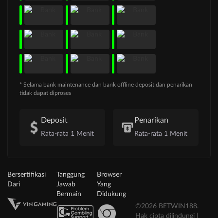
* Selama bank maintenance dan bank offline deposit dan penarikan
tidak dapat diproses
Deposit
Penarikan
Rata-rata 1 Menit
Rata-rata 1 Menit
Bersertifikasi
Tanggung
Browser
Dari
Jawab
Yang
Bermain
Didukung
©2026 BETWIN188.
Hak cipta dilindungi |