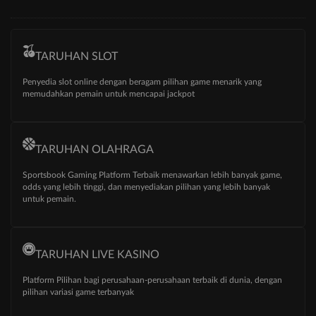
TARUHAN SLOT
Penyedia slot online dengan beragam pilihan game menarik yang
memudahkan pemain untuk mencapai jackpot
TARUHAN OLAHRAGA
Sportsbook Gaming Platform Terbaik menawarkan lebih banyak game,
odds yang lebih tinggi, dan menyediakan pilihan yang lebih banyak
untuk pemain.
TARUHAN LIVE KASINO
Platform Pilihan bagi perusahaan-perusahaan terbaik di dunia, dengan
pilihan variasi game terbanyak