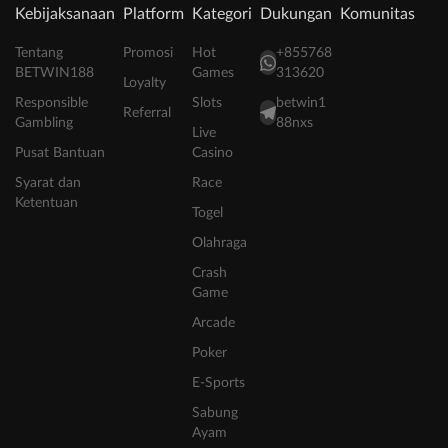
Kebijaksanaan
Platform
Kategori
Dukungan
Komunitas
Tentang
Promosi
Hot
+855768
BETWIN188
Games
313620
Loyalty
Responsible
Slots
betwin1
Referral
Gambling
88nxs
Live
Pusat Bantuan
Casino
Syarat dan
Race
Ketentuan
Togel
Olahraga
Crash
Game
Arcade
Poker
E-Sports
Sabung
Ayam