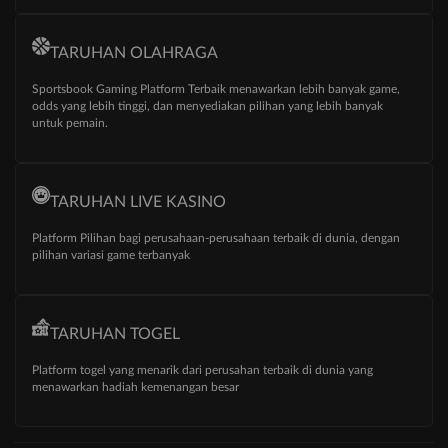
TARUHAN OLAHRAGA
Sportsbook Gaming Platform Terbaik menawarkan lebih banyak game,
odds yang lebih tinggi, dan menyediakan pilihan yang lebih banyak
untuk pemain.
TARUHAN LIVE KASINO
Platform Pilihan bagi perusahaan-perusahaan terbaik di dunia, dengan
pilihan variasi game terbanyak
TARUHAN TOGEL
Platform togel yang menarik dari perusahan terbaik di dunia yang
menawarkan hadiah kemenangan besar