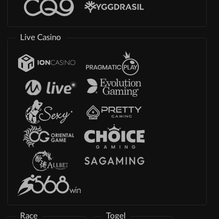
Live Casino
Race
Togel