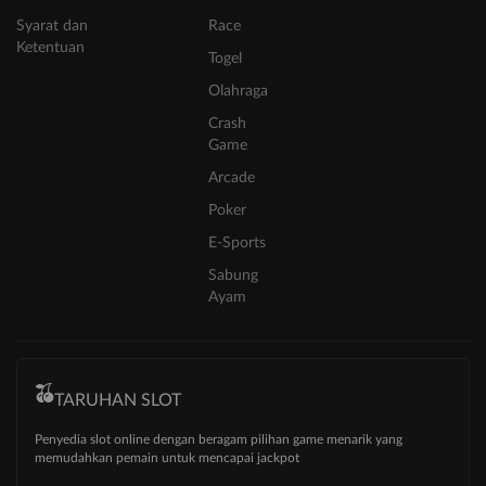
Syarat dan
Race
Ketentuan
Togel
Olahraga
Crash
Game
Arcade
Poker
E-Sports
Sabung
Ayam
TARUHAN SLOT
Penyedia slot online dengan beragam pilihan game menarik yang
memudahkan pemain untuk mencapai jackpot