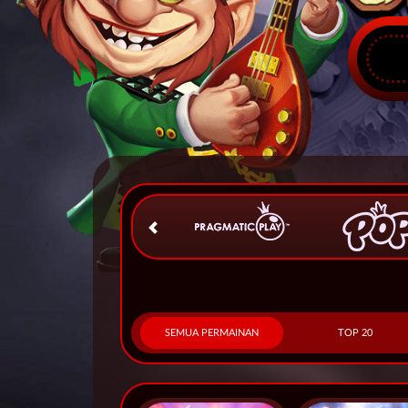
SEMUA PERMAINAN
TOP 20