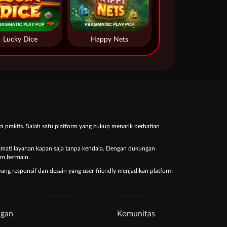
Lucky Dice
Happy Nets
 praktis. Salah satu platform yang cukup menarik perhatian
mati layanan kapan saja tanpa kendala. Dengan dukungan
am bermain.
ang responsif dan desain yang user-friendly menjadikan platform
gan
Komunitas