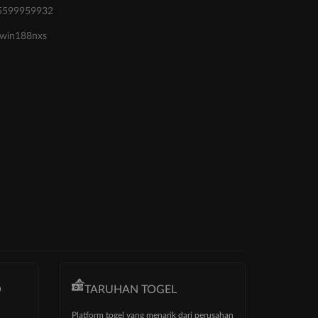
5599959932
twin188nxs
O
TARUHAN TOGEL
Platform togel yang menarik dari perusahan