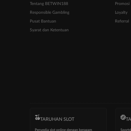
Tentang BETWIN188
Promosi
Responsible Gambling
Loyalty
Pusat Bantuan
Referral
Syarat dan Ketentuan
TARUHAN SLOT
T
Penyedia slot online dengan beragam
Sports