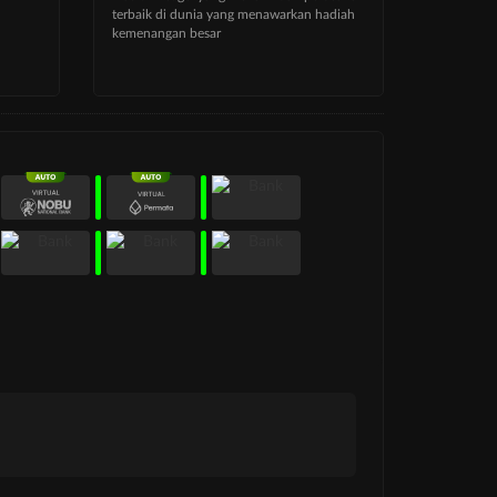
terbaik di dunia yang menawarkan hadiah
kemenangan besar