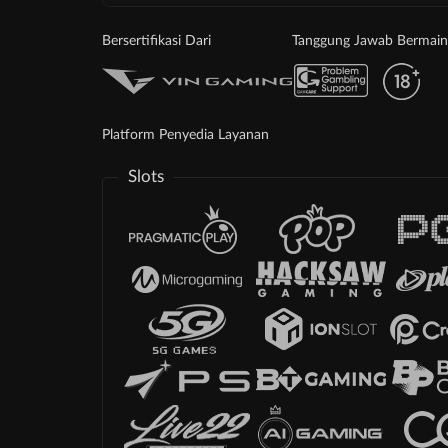
Bersertifikasi Dari
Tanggung Jawab Bermain
Platform Penyedia Layanan
Slots