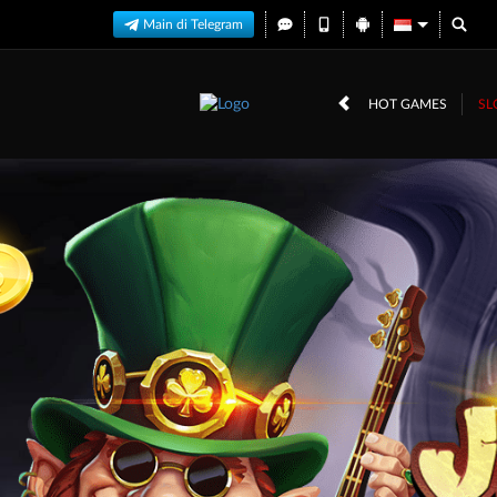
Main di Telegram
HOT GAMES
SL