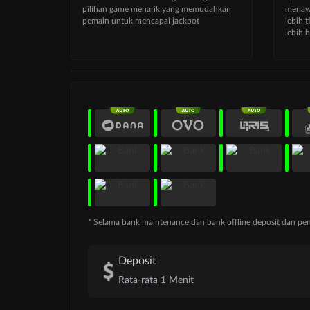
pilihan game menarik yang memudahkan
menawa
pemain untuk mencapai jackpot
lebih 
lebih 
* Selama bank maintenance dan bank offline deposit dan pen
Deposit
Rata-rata 1 Menit