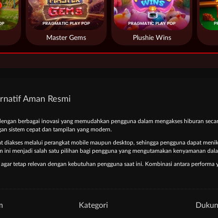
Master Gems
Plushie Wins
ernatif Aman Resmi
g dengan berbagai inovasi yang memudahkan pengguna dalam mengakses hiburan secara
an sistem cepat dan tampilan yang modern.
 diakses melalui perangkat mobile maupun desktop, sehingga pengguna dapat menik
form ini menjadi salah satu pilihan bagi pengguna yang mengutamakan kenyamanan dal
agar tetap relevan dengan kebutuhan pengguna saat ini. Kombinasi antara performa y
m
Kategori
Dukun